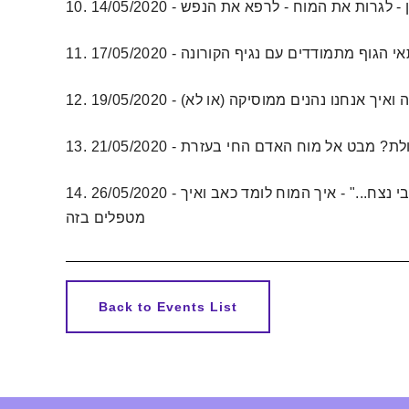
פ' חגי ברגמן - לגרות את המוח - לרפא את הנפש
- כיצד תאי הגוף מתמודדים עם נגיף הקורונה
 נלקן - למה ואיך אנחנו נהנים ממוסיקה (או לא)
14. 26/05/2020 - פרופ' אלכסנדר בינשטוק - "למה היה כאבי נצח..." - איך המוח לומד כאב ואיך
מטפלים בזה
Back to Events List