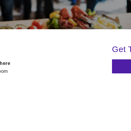
Get 
here
oom